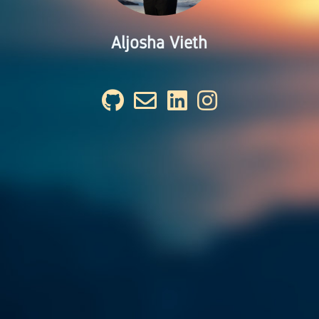
Aljosha Vieth